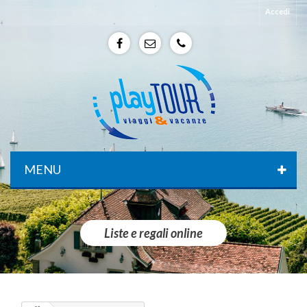
Accedi
f
e
p
MENU
Liste e regali online