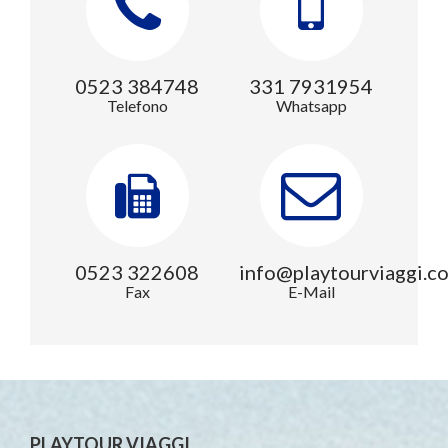
0523 384748
331 7931954
Telefono
Whatsapp
0523 322608
info@playtourviaggi.c
Fax
E-Mail
PLAYTOUR VIAGGI