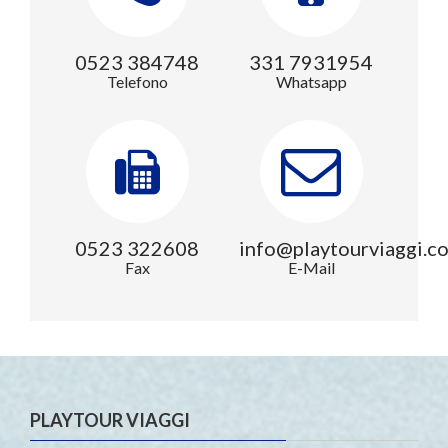
0523 384748
331 7931954
Telefono
Whatsapp
0523 322608
info@playtourviaggi.c
Fax
E-Mail
PLAYTOUR VIAGGI