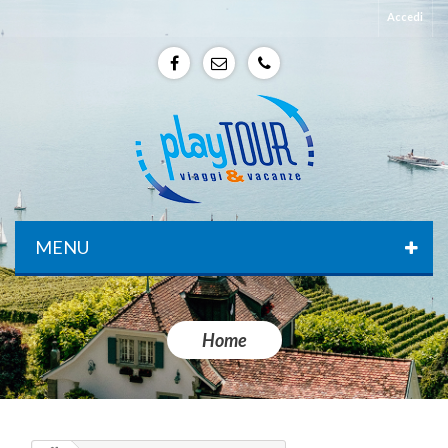
Accedi
f
e
p
MENU
Home